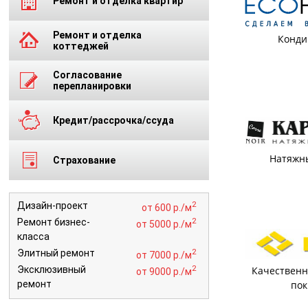
Ремонт и отделка квартир
Ремонт и отделка
Конд
коттеджей
Согласование
перепланировки
Кредит/рассрочка/ссуда
Натяжн
Страхование
2
Дизайн-проект
от 600 р./м
2
Ремонт бизнес-
от 5000 р./м
класса
2
Элитный ремонт
от 7000 р./м
2
Эксклюзивный
Качествен
от 9000 р./м
ремонт
по