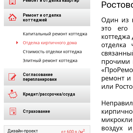
Ремонт и отделка квартир
Ростов
Ремонт и отделка
Один из 
коттеджей
это его 
Капитальный ремонт коттеджа
коттеджа
Отделка кирпичного дома
отделка 
связанны
Стоимость отделки коттеджа
прочими 
Элитный ремонт коттеджа
«ПроРемо
Согласование
ремонт и
перепланировки
или Росто
Кредит/рассрочка/ссуда
Неправил
кирпично
Страхование
микрокли
воздух и
2
Дизайн-проект
от 600 р./м