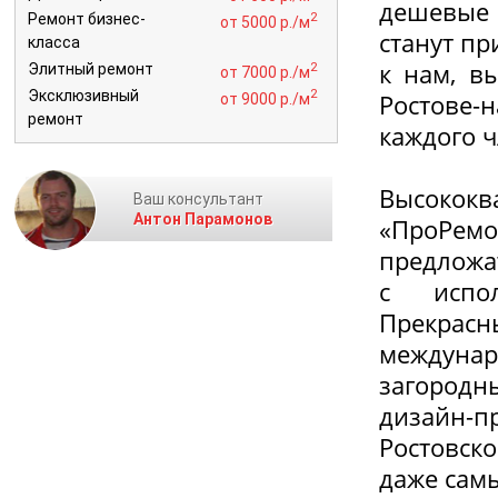
дешевые
2
Ремонт бизнес-
от 5000 р./м
станут п
класса
к нам, в
2
Элитный ремонт
от 7000 р./м
2
Эксклюзивный
Ростове-
от 9000 р./м
ремонт
каждого 
Высокок
Ваш консультант
Антон Парамонов
«ПроРемо
предложа
с испол
Прекрас
междунаро
загород
дизайн-п
Ростовско
даже сам