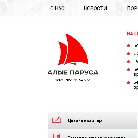
О НАС
НОВОСТИ
ПОР
НАШ
Бо
О
Га
Бе
в
Бе
в
Дизайн квартир