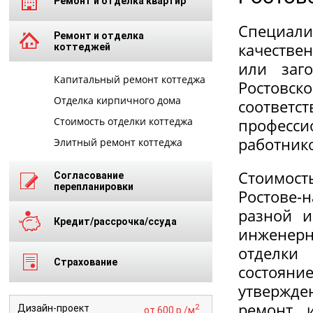
Ремонт и отделка квартир
Специал
Ремонт и отделка
качестве
коттеджей
или заг
Капитальный ремонт коттеджа
Ростовс
Отделка кирпичного дома
соответс
Стоимость отделки коттеджа
професси
работник
Элитный ремонт коттеджа
Стоимост
Согласование
перепланировки
Ростове-
разной и
Кредит/рассрочка/ссуда
инженерн
отделки
Страхование
состояние
утвержде
ремонт и
2
Дизайн-проект
от 600 р./м