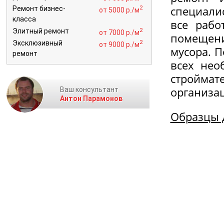
специалис
2
Ремонт бизнес-
от 5000 р./м
класса
все рабо
2
Элитный ремонт
от 7000 р./м
помещени
2
Эксклюзивный
от 9000 р./м
мусора. 
ремонт
всех нео
стройма
организа
Ваш консультант
Антон Парамонов
Образцы 